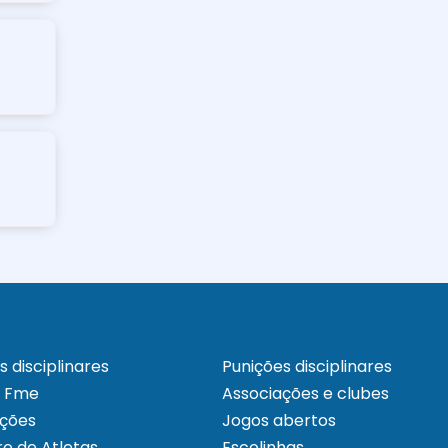
s disciplinares
Punições disciplinares
a Fme
Associações e clubes
ações
Jogos abertos
o de Atletas
Escolinhas