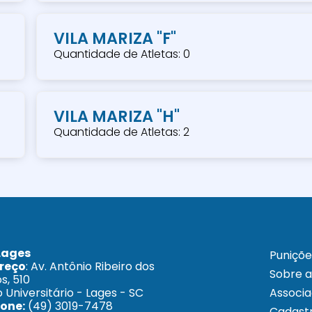
VILA MARIZA "F"
Quantidade de Atletas: 0
VILA MARIZA "H"
Quantidade de Atletas: 2
Lages
Puniçõe
reço
: Av. Antônio Ribeiro dos
Sobre 
s, 510
o Universitário - Lages - SC
Associ
fone:
(49) 3019-7478
Cadastr