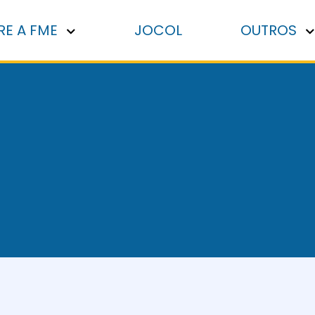
RE A FME
JOCOL
OUTROS