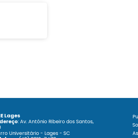
E Lages
Pu
dereço
: Av. Antônio Ribeiro dos Santos,
S
0
irro Universitário - Lages - SC
As