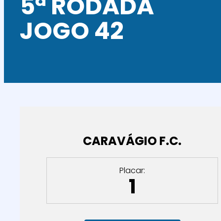
5ª RODADA
JOGO 42
CARAVÁGIO F.C.
Placar:
1