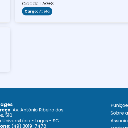
Cidade: LAGES
Cargo:
Atleta
Lages
Puniçõe
reço
: Av. Antônio Ribeiro dos
Sobre 
s, 510
o Universitário - Lages - SC
Associ
fone:
(49) 3019-7478