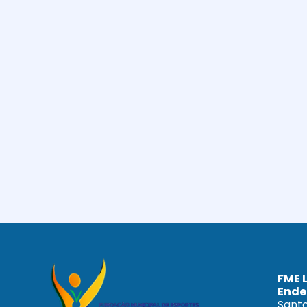
FME 
Ende
Santo