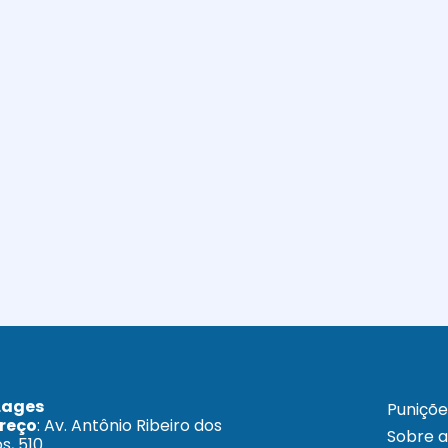
Lages
Puniçõe
reço
: Av. Antônio Ribeiro dos
Sobre 
s, 510