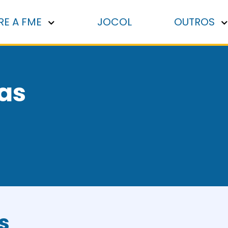
RE A FME
JOCOL
OUTROS
as
s