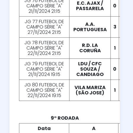
JG 76 FUTEBOL DE
E.C. AJAX /
CAMPO SÉRIE "A"
0
X
1
PASSARELA
21/11/2024 21:15
JG 77 FUTEBOL DE
A.A.
CAMPO SÉRIE "A"
3
X
2
PORTUGUESA
27/11/2024 21:15
JG 78 FUTEBOL DE
R.D. LA
CAMPO SÉRIE "A"
1
X
3
CORUÑA
22/11/2024 21:15
JG 79 FUTEBOL DE
LDU / CFC
CAMPO SÉRIE "A"
SOUZA /
0
X
1
21/11/2024 19:15
CANDIAGO
JG 80 FUTEBOL DE
VILA MARIZA
CAMPO SÉRIE "A"
1
X
1
(SÃO JOSE)
22/11/2024 19:15
9° RODADA
Data
A
X