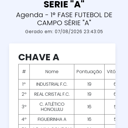
SERIE "A"
Agenda - 1° FASE FUTEBOL DE
CAMPO SÉRIE "A"
Gerado em: 07/08/2026 23:43:05
CHAVE A
#
Nome
Pontuação
Vitórias
1º
INDUSTRIAL F.C.
19
6
2º
REAL CRISTAL F.C.
19
6
C. ATLÉTICO
3º
16
5
HONOLULU
4º
FIGUEIRINHA A
16
5