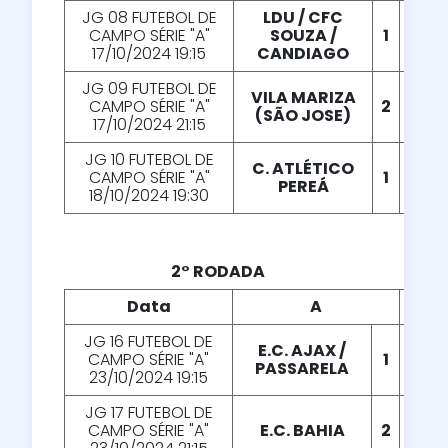
JG 08 FUTEBOL DE
LDU / CFC
CAMPO SÉRIE "A"
SOUZA /
1
X
0
17/10/2024 19:15
CANDIAGO
JG 09 FUTEBOL DE
VILA MARIZA
CAMPO SÉRIE "A"
2
X
0
(SÃO JOSE)
17/10/2024 21:15
JG 10 FUTEBOL DE
C. ATLÉTICO
CAMPO SÉRIE "A"
1
X
1
PEREÁ
18/10/2024 19:30
2° RODADA
Data
A
X
JG 16 FUTEBOL DE
E.C. AJAX /
CAMPO SÉRIE "A"
1
X
1
PASSARELA
23/10/2024 19:15
JG 17 FUTEBOL DE
CAMPO SÉRIE "A"
E.C. BAHIA
2
X
2