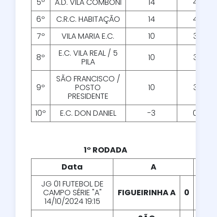
5º
A.D. VILA COMBONI
14
4
6º
C.R.C. HABITAÇÃO
14
4
7º
VILA MARIA E.C.
10
3
E.C. VILA REAL / 5
8º
10
3
PILA
SÃO FRANCISCO /
9º
POSTO
10
3
PRESIDENTE
10º
E.C. DON DANIEL
-3
0
1° RODADA
Data
A
X
JG 01 FUTEBOL DE
CAMPO SÉRIE "A"
FIGUEIRINHA A
0
X
0
14/10/2024 19:15