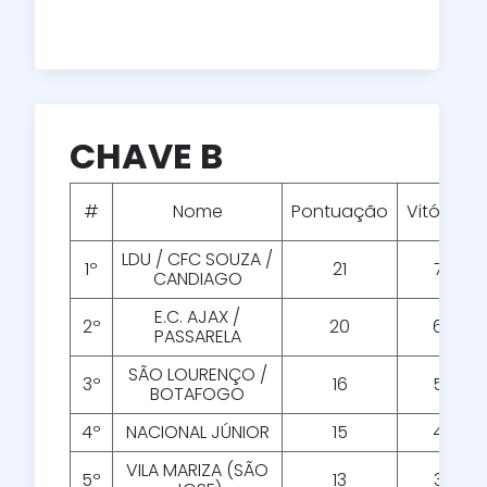
CHAVE B
#
Nome
Pontuação
Vitórias
LDU / CFC SOUZA /
1º
21
7
CANDIAGO
E.C. AJAX /
2º
20
6
PASSARELA
SÃO LOURENÇO /
3º
16
5
BOTAFOGO
4º
NACIONAL JÚNIOR
15
4
VILA MARIZA (SÃO
5º
13
3