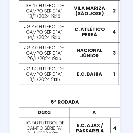
JG 47 FUTEBOL DE
VILA MARIZA
CAMPO SÉRIE "A"
2
X
1
(SÃO JOSE)
13/11/2024 19:15
JG 48 FUTEBOL DE
C. ATLÉTICO
CAMPO SÉRIE "A"
4
X
2
PEREÁ
14/11/2024 19:15
JG 49 FUTEBOL DE
NACIONAL
CAMPO SÉRIE "A"
3
X
2
JÚNIOR
26/11/2024 19:15
JG 50 FUTEBOL DE
CAMPO SÉRIE "A"
E.C. BAHIA
1
X
2
13/11/2024 21:15
6° RODADA
Data
A
X
JG 56 FUTEBOL DE
E.C. AJAX /
CAMPO SÉRIE "A"
4
X
0
PASSARELA