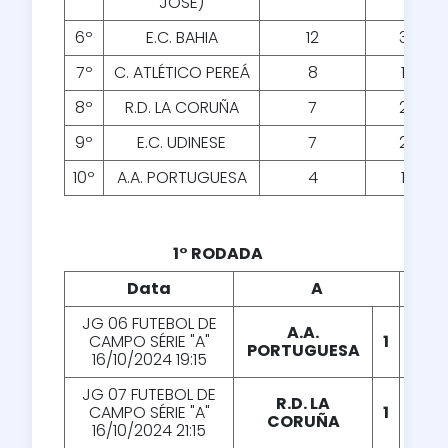
JOSE)
6º
E.C. BAHIA
12
3
7º
C. ATLÉTICO PEREÁ
8
1
8º
R.D. LA CORUÑA
7
2
9º
E.C. UDINESE
7
2
10º
A.A. PORTUGUESA
4
1
1° RODADA
Data
A
X
JG 06 FUTEBOL DE
A.A.
CAMPO SÉRIE "A"
1
X
2
PORTUGUESA
16/10/2024 19:15
JG 07 FUTEBOL DE
R.D. LA
CAMPO SÉRIE "A"
1
X
2
CORUÑA
16/10/2024 21:15