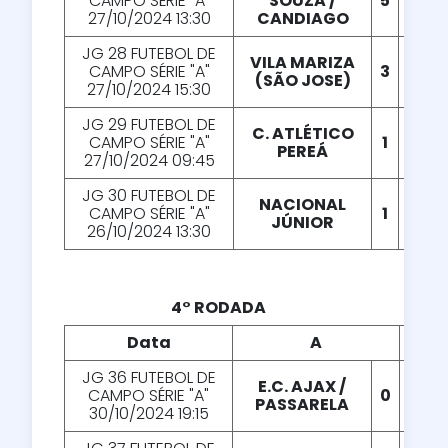
CAMPO SÉRIE "A"
SOUZA /
5
X
1
27/10/2024 13:30
CANDIAGO
JG 28 FUTEBOL DE
VILA MARIZA
CAMPO SÉRIE "A"
3
X
3
(SÃO JOSE)
27/10/2024 15:30
JG 29 FUTEBOL DE
C. ATLÉTICO
CAMPO SÉRIE "A"
1
X
1
PEREÁ
27/10/2024 09:45
JG 30 FUTEBOL DE
NACIONAL
CAMPO SÉRIE "A"
1
X
4
JÚNIOR
26/10/2024 13:30
4° RODADA
Data
A
X
JG 36 FUTEBOL DE
E.C. AJAX /
CAMPO SÉRIE "A"
0
X
0
PASSARELA
30/10/2024 19:15