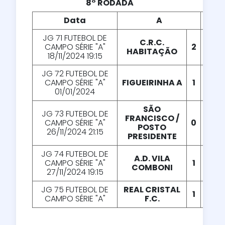
8° RODADA
Data
A
X
JG 71 FUTEBOL DE
C.R.C.
CAMPO SÉRIE "A"
2
X
3
HABITAÇÃO
18/11/2024 19:15
JG 72 FUTEBOL DE
CAMPO SÉRIE "A"
FIGUEIRINHA A
1
X
0
01/01/2024
SÃO
JG 73 FUTEBOL DE
FRANCISCO /
CAMPO SÉRIE "A"
0
X
1
POSTO
26/11/2024 21:15
PRESIDENTE
JG 74 FUTEBOL DE
A.D. VILA
CAMPO SÉRIE "A"
1
X
0
COMBONI
27/11/2024 19:15
JG 75 FUTEBOL DE
REAL CRISTAL
1
X
0
CAMPO SÉRIE "A"
F.C.