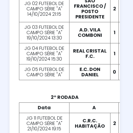
SÃO
JG 02 FUTEBOL DE
FRANCISCO /
CAMPO SÉRIE "A"
2
X
1
POSTO
14/10/2024 21:15
PRESIDENTE
JG 03 FUTEBOL DE
A.D. VILA
CAMPO SÉRIE "A"
1
X
1
COMBONI
19/10/2024 13:30
JG 04 FUTEBOL DE
REAL CRISTAL
CAMPO SÉRIE "A"
1
X
0
F.C.
19/10/2024 15:30
JG 05 FUTEBOL DE
E.C. DON
0
X
1
CAMPO SÉRIE "A"
DANIEL
2° RODADA
Data
A
X
JG 11 FUTEBOL DE
C.R.C.
CAMPO SÉRIE "A"
2
X
3
HABITAÇÃO
21/10/2024 19:15