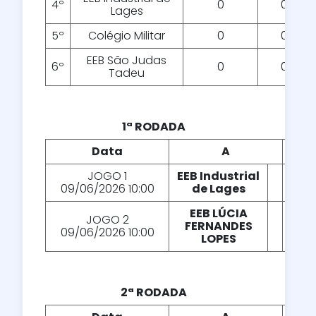
4º
0
0
Lages
5º
Colégio Militar
0
0
EEB São Judas
6º
0
0
Tadeu
1ª RODADA
Data
A
X
JOGO 1
EEB Industrial
X
09/06/2026 10:00
de Lages
EEB LÚCIA
JOGO 2
FERNANDES
X
09/06/2026 10:00
LOPES
2ª RODADA