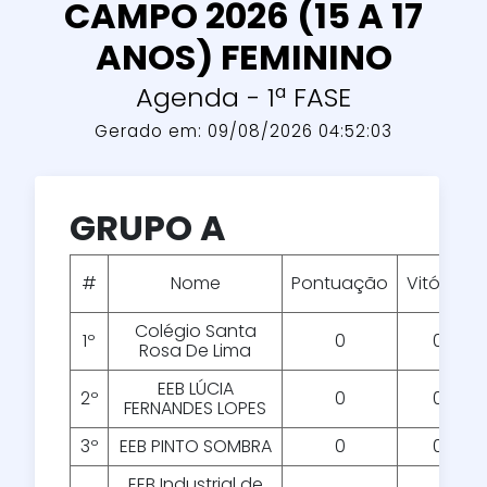
CAMPO 2026 (15 A 17
ANOS) FEMININO
Agenda - 1ª FASE
Gerado em: 09/08/2026 04:52:03
GRUPO A
#
Nome
Pontuação
Vitórias
Colégio Santa
1º
0
0
Rosa De Lima
EEB LÚCIA
2º
0
0
FERNANDES LOPES
3º
EEB PINTO SOMBRA
0
0
EEB Industrial de