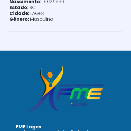
Nascimento:
15/12/1999
Estado:
SC
Cidade:
LAGES
Gênero:
Masculino
FME Lages