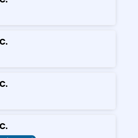
C.
C.
C.