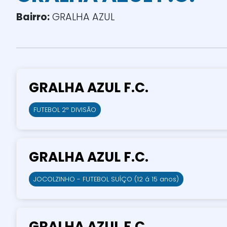
Bairro:
GRALHA AZUL
GRALHA AZUL F.C.
FUTEBOL 2ª DIVISÃO
GRALHA AZUL F.C.
JOCOLZINHO - FUTEBOL SUÍÇO (12 á 15 anos)
GRALHA AZUL F.C.