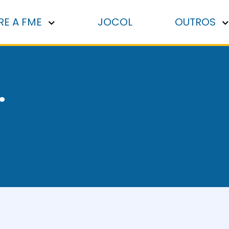
RE A FME
JOCOL
OUTROS
.