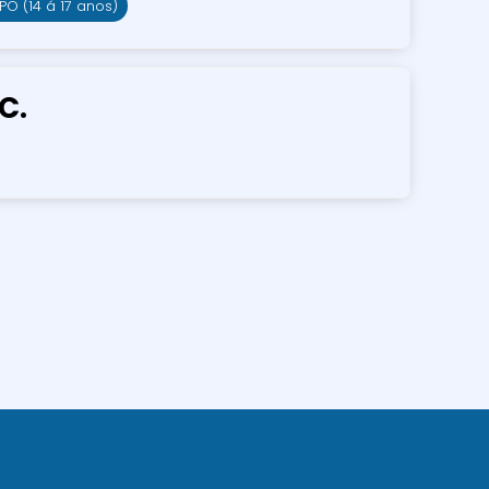
O (14 á 17 anos)
C.