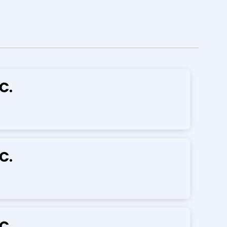
C.
C.
C.