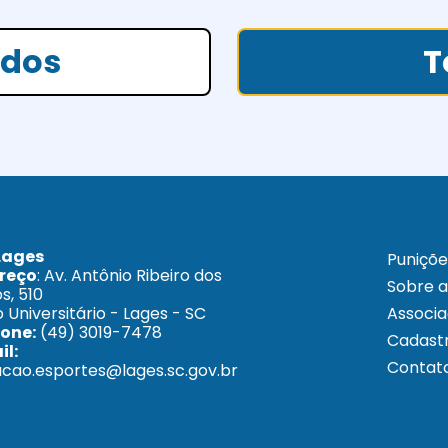
ados
T
Lages
Puniçõe
reço
: Av. Antônio Ribeiro dos
Sobre 
s, 510
o Universitário - Lages - SC
Associ
fone:
(49) 3019-7478
Cadastr
il:
Contat
cao.esportes@lages.sc.gov.br