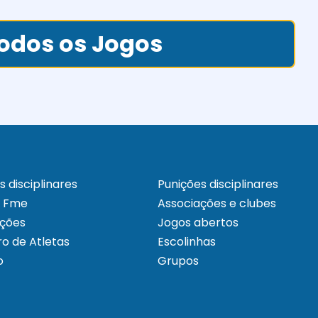
odos os Jogos
s disciplinares
Punições disciplinares
a Fme
Associações e clubes
ações
Jogos abertos
o de Atletas
Escolinhas
o
Grupos