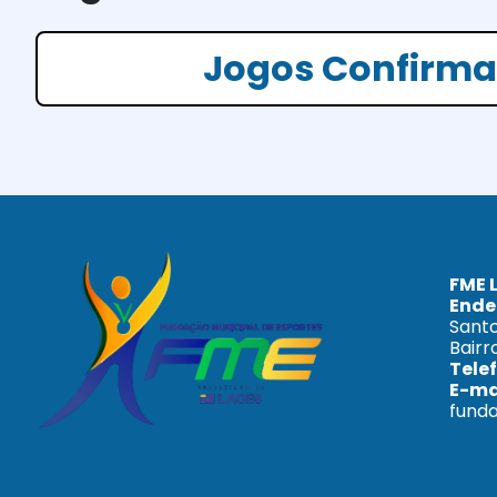
Jogos Confirm
FME 
Ende
Santo
Bairr
Tele
E-ma
funda